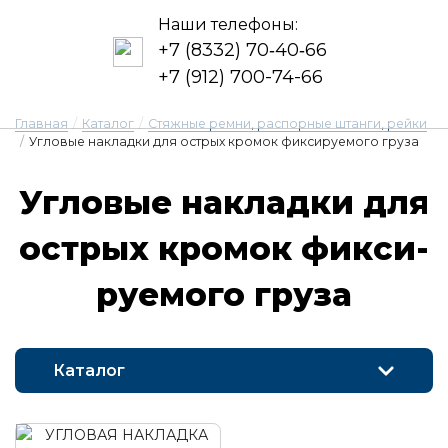
Наши телефоны:
+7 (8332) 70‑40‑66
+7 (912) 700-74-66
Главная
/
Каталог
/
Стяжные ремни, распорные штанги, рейки
/
Угловые накладки для острых кромок фиксируемого груза
Уг­ло­вые нак­ладки для
ос­трых кро­мок фик­си­
ру­е­мо­го гру­за
Каталог