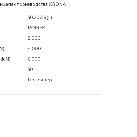
прицепах производства KRONA.
50.20.3.9(L)
РОМЕК
2 000
N)
4 000
(daN)
6 000
50
Полиэстер