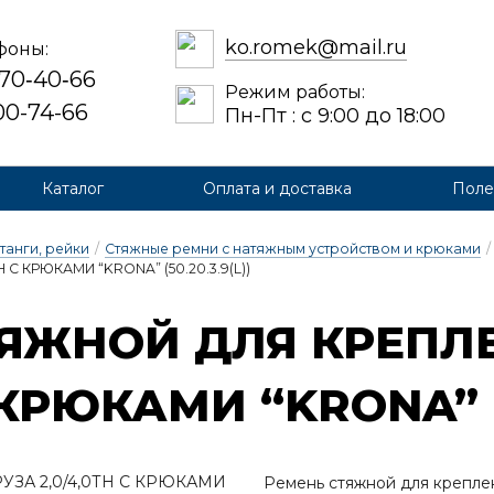
ko.romek@mail.ru
фоны:
 70‑40‑66
Режим работы:
700-74-66
Пн-Пт : с 9:00 до 18:00
Каталог
Оплата и доставка
Поле
танги, рейки
/
Стяжные ремни с натяжным устройством и крюками
/
С КРЮКАМИ “KRONA” (50.20.3.9(L))
ЯЖ­НОЙ ДЛЯ КРЕП­ЛЕ
 КРЮ­КА­МИ “KRONA” (5
Ремень стяжной для креплен