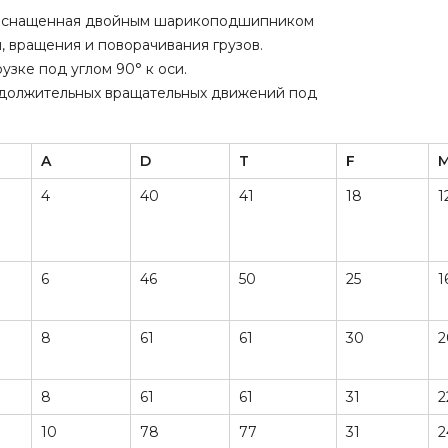
, оснащенная двойным шарикоподшипником
, вращения и поворачивания грузов.
узке под углом 90° к оси.
одолжительных вращательных движений под
A
D
T
F
4
40
41
18
1
6
46
50
25
1
8
61
61
30
2
8
61
61
31
2
10
78
77
31
2