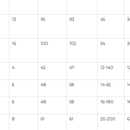
13
95
93
45
3
16
100
102
54
3
4
42
47
12-140
1
6
48
58
14-65
1
6
48
58
16-180
1
8
61
61
20-200
6