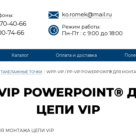
ko.romek@mail.ru
фоны:
 70‑40‑66
Режим работы:
700-74-66
Пн-Пт : с 9:00 до 18:00
Каталог
Оплата и доставка
Поле
ТАКЕЛАЖНЫЕ ТОЧКИ
/
WPP-VIP / PP-VIP POWERPOINT® ДЛЯ МОНТА
-VIP POWERPOINT® 
ЦЕ­ПИ VIP