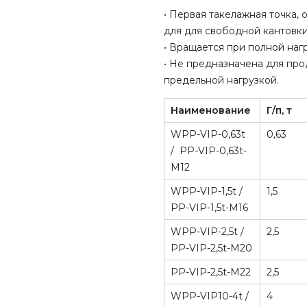
• Первая такелажная точка
для для свободной кантовки
• Вращается при полной нагр
• Не предназначена для пр
предельной нагрузкой.
Наименование
Г/п, т
WPP-VIP-0,63t
0,63
/ PP-VIP-0,63t-
M12
WPP-VIP-1,5t /
1,5
PP-VIP-1,5t-M16
WPP-VIP-2,5t /
2,5
PP-VIP-2,5t-M20
PP-VIP-2,5t-M22
2,5
WPP-VIP10-4t /
4