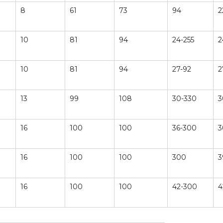
8
61
73
94
2
10
81
94
24-255
2
10
81
94
27-92
2
13
99
108
30-330
3
16
100
100
36-300
3
16
100
100
300
3
16
100
100
42-300
4