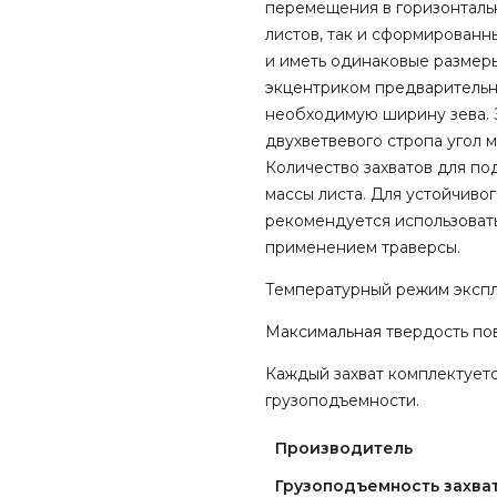
перемещения в горизонталь
листов, так и сформированн
и иметь одинаковые размеры
экцентриком предварительно
необходимую ширину зева. З
двухветвевого стропа угол 
Количество захватов для по
массы листа. Для устойчиво
рекомендуется использовать
применением траверсы.
Температурный режим эксплу
Максимальная твердость по
Каждый захват комплектует
грузоподъемности.
Производитель
Грузоподъемность захват