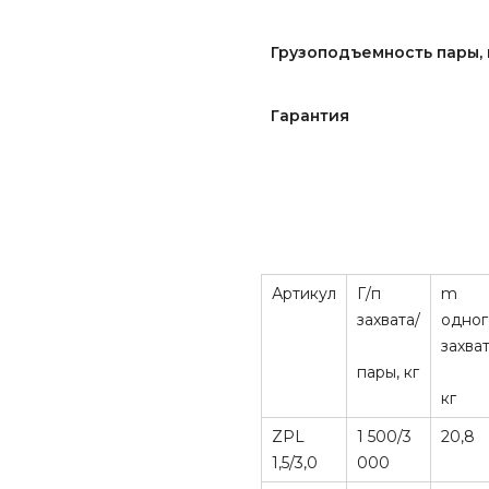
Грузоподъемность пары, 
Гарантия
Артикул
Г/п
m
захвата/
одног
захват
пары, кг
кг
ZPL
1 500/3
20,8
1,5/3,0
000