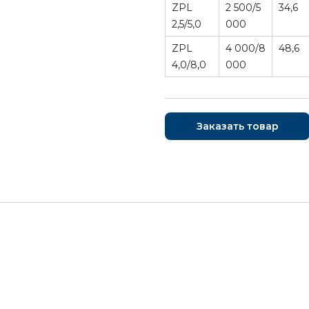
ZPL
2 500/5
34,6
2,5/5,0
000
ZPL
4 000/8
48,6
4,0/8,0
000
Заказать товар