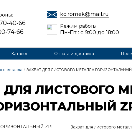
ko.romek@mail.ru
фоны:
 70‑40‑66
Режим работы:
700-74-66
Пн-Пт : с 9:00 до 18:00
Каталог
Оплата и доставка
Поле
ого металла
/
ЗАХВАТ ДЛЯ ЛИСТОВОГО МЕТАЛЛА ГОРИЗОНТАЛЬНЫЙ
 ДЛЯ ЛИС­ТО­ВО­ГО М
О­РИ­ЗОН­ТАЛЬ­НЫЙ Z
Захват для листового метал