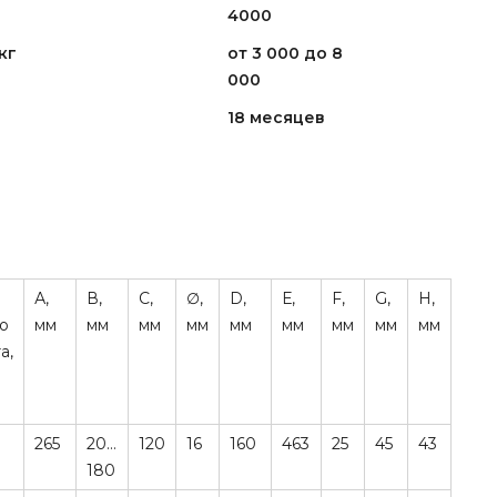
4000
кг
от 3 000 до 8
000
18 месяцев
А,
В,
С,
∅,
D,
Е,
F,
G,
H,
о
мм
мм
мм
мм
мм
мм
мм
мм
мм
а,
265
20…
120
16
160
463
25
45
43
180