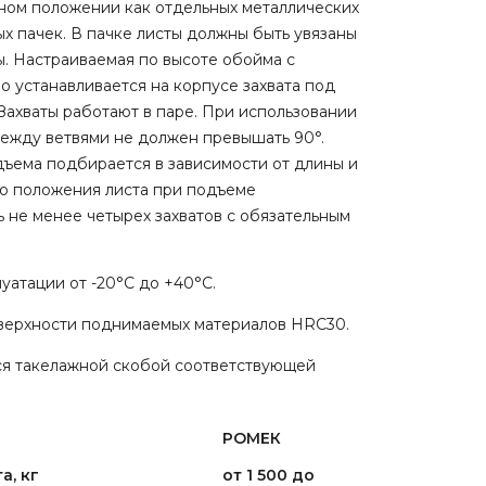
ном положении как отдельных металлических
ых пачек. В пачке листы должны быть увязаны
. Настраиваемая по высоте обойма с
 устанавливается на корпусе захвата под
ахваты работают в паре. При использовании
между ветвями не должен превышать 90°.
дъема подбирается в зависимости от длины и
го положения листа при подъеме
 не менее четырех захватов с обязательным
атации от -20°С до +40°С.
верхности поднимаемых материалов HRC30.
ся такелажной скобой соответствующей
РОМЕК
а, кг
от 1 500 до