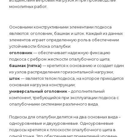
воздействия ветровых нагрузок и при производстве
монолитных работ.
Основными конструктивными элементами подкоса
являются: оголовник, башмак и шток. Каждый из данных
элементов играет определенную роль в обеспечении
устойчивости блока опалубки:
оголовник
— обеспечивает надежную фиксацию
подкоса с ребром жесткости опалубочного щита;
башмак (пятка)
— крепится к основанию и создает один
из узлов распределения горизонтальной нагрузки;
шток
— является телом подкоса, на которое приходится
основная нагрузка конструкции;
универсальный оголовник
– дополнительный
компонент, требующийся при эксплуатации подкоса с
опалубочными системами различного вида.
Подкосы для опалубки делятся на два основных вида –
одноуровневые и двухуровневые. Одноуровневые
подкосы крепятся к плоскости опалубочного щита в
одной точке. Это обеспечивает приемлемый уровень