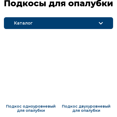
Под­ко­сы для о­па­луб­ки
Каталог
Подкос одноуровневый
Подкос двухуровневый
для опалубки
для опалубки