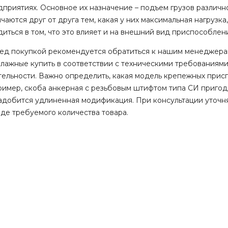
дприятиях. Основное их назначение – подъем грузов различно
чаются друг от друга тем, какая у них максимальная нагрузк
иться в том, что это влияет и на внешний вид приспособлен
ед покупкой рекомендуется обратиться к нашим менеджерам
елажные купить в соответствии с техническими требованиями
тельности. Важно определить, какая модель крепежных прис
ример, скоба анкерная с резьбовым штифтом типа СИ пригодна
адобится удлиненная модификация. При консультации уточняе
аде требуемого количества товара.