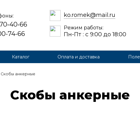
ko.romek@mail.ru
фоны:
 70‑40‑66
Режим работы:
700-74-66
Пн-Пт : с 9:00 до 18:00
Каталог
Оплата и доставка
Поле
Скобы анкерные
Ско­бы ан­керные