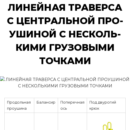
ЛИ­НЕЙ­НАЯ ТРА­ВЕР­СА
С ЦЕН­ТРАЛЬ­НОЙ ПРО­
У­ШИ­НОЙ С НЕС­КОЛЬ­
КИ­МИ ГРУ­ЗО­ВЫ­МИ
ТОЧ­КА­МИ
Продольная
Балансир
Поперечная
Под двурогий
проушина
ось
крюк