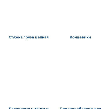
Стяжка груза цепная
Концевики
Распорные штанги и
Приспособление для