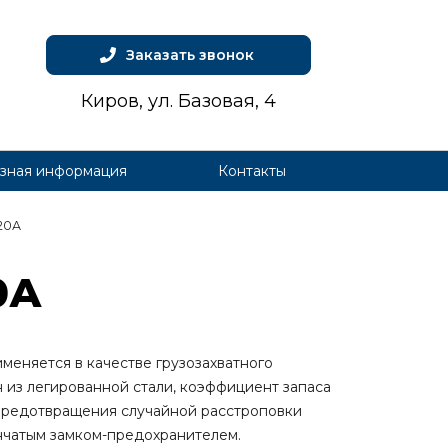
Заказать звонок
Киров, ул. Базовая, 4
зная информация
Контакты
20А
0А
меняется в качестве грузозахватного
н из легированной стали, коэффициент запаса
 предотвращения случайной расстроповки
нчатым замком-предохранителем.