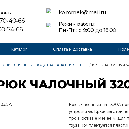
ko.romek@mail.ru
фоны:
 70‑40‑66
Режим работы:
700-74-66
Пн-Пт : с 9:00 до 18:00
Каталог
Оплата и доставка
Поле
ЮЩИЕ ДЛЯ ПРОИЗВОДСТВА КАНАТНЫХ СТРОП
/
КРЮК ЧАЛОЧНЫЙ 3
РЮК ЧА­ЛОЧ­НЫЙ 32
Крюк чалочный тип 320А при
устройства. Крюк изготовле
прочности не менее 4. Для
груза комплектуется пласти