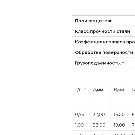
Производитель
Класс прочности стали
Коэффициент запаса про
Обработка поверхности
Грузоподъёмность, т
Г/п, т
A,мм
B,мм
D
0,75
32,00
16,00
6
1,00
38,00
19,00
7