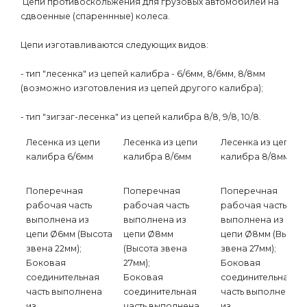
Цепи противоскольжения для грузовых автомобилей на
сдвоенные (спареннные) колеса.
Цепи изготавливаются следующих видов:
- тип "лесенка" из цепей калибра - 6/6мм, 8/6мм, 8/8мм
(возможно изготовления из цепей другого калибра);
- тип "зигзаг-лесенка" из цепей калибра 8/8, 9/8, 10/8.
Лесенка из цепи
Лесенка из цепи
Лесенка из цепи
калибра 6/6мм
калибра 8/6мм
калибра 8/8мм
Поперечная
Поперечная
Поперечная
рабочая часть
рабочая часть
рабочая часть
выполнена из
выполнена из
выполнена из
цепи Ø6мм (Высота
цепи Ø8мм
цепи Ø8мм (Высот
звена 22мм);
(Высота звена
звена 27мм);
Боковая
27мм);
Боковая
соединительная
Боковая
соединительная
часть выполнена
соединительная
часть выполнена
из
часть выполнена
из