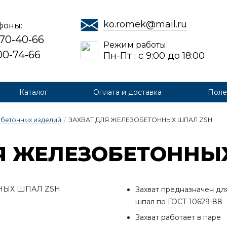
ko.romek@mail.ru
фоны:
 70‑40‑66
Режим работы:
700-74-66
Пн-Пт : с 9:00 до 18:00
Каталог
Оплата и доставка
Поле
обетонных изделий
/
ЗАХВАТ ДЛЯ ЖЕЛЕЗОБЕТОННЫХ ШПАЛ ZSH
Я ЖЕ­ЛЕ­ЗО­БЕ­ТОН­Н
Захват предназначен д
шпал по ГОСТ 10629-88
Захват работает в паре