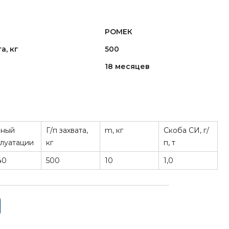
РОМЕК
а, кг
500
18 месяцев
рный
Г/п захвата,
m, кг
Скоба СИ, г/
луатации
кг
п, т
40
500
10
1,0