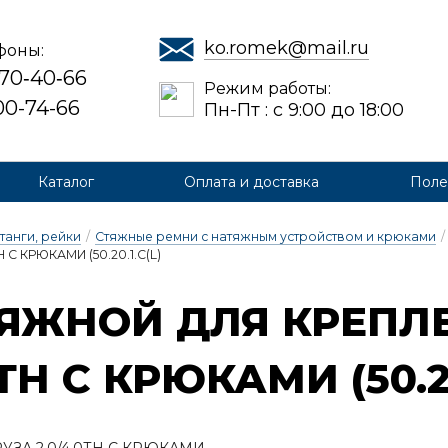
ko.romek@mail.ru
фоны:
 70‑40‑66
Режим работы:
700-74-66
Пн-Пт : с 9:00 до 18:00
Каталог
Оплата и доставка
Поле
танги, рейки
/
Стяжные ремни с натяжным устройством и крюками
/
С КРЮКАМИ (50.20.1.С(L)
ЯЖ­НОЙ ДЛЯ КРЕП­ЛЕ
ТН С КРЮ­КА­МИ (50.2