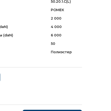
50.20.1.С(L)
РОМЕК
2 000
daN)
4 000
ы (daN)
6 000
50
Полиэстер