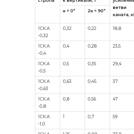
стропа
к вертикали, т
усилени
ветви
α = 0°
2α = 90°
каната, 
1СК.А
0,32
0,22
18,8
-0,32
1СК.А
0,4
0,28
23,5
-0,4
1СК.А
0,5
0,35
29,4
-0,5
1СК.А
0,63
0,45
37
-0,63
1СК.А
0,8
0,56
47
-0,8
1СК.А
1
0,7
59
-1,0