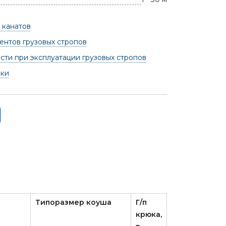
 канатов
нтов грузовых стропов
сти при эксплуатации грузовых стропов
вки
Типоразмер коуша
Г/п
крюка,