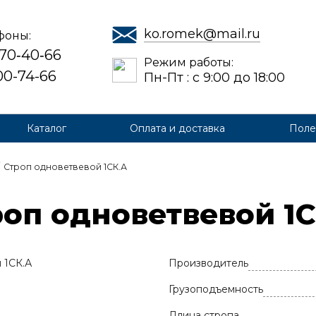
ko.romek@mail.ru
фоны:
 70‑40‑66
Режим работы:
700-74-66
Пн-Пт : с 9:00 до 18:00
Каталог
Оплата и доставка
Поле
Строп одноветвевой 1СК.А
оп од­но­вет­ве­вой 1
Производитель
Грузоподъемность
Длина стропа