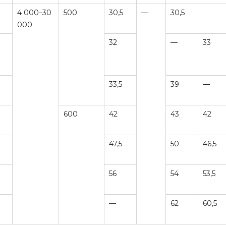
4 000–30
500
30,5
—
30,5
000
32
—
33
33,5
39
—
600
42
43
42
47,5
50
46,5
56
54
53,5
—
62
60,5