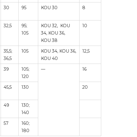
30
95
KOU 30
8
32,5
95;
KOU 32, KOU
10
105
34, KOU 36,
KOU 38
35,5;
105
KOU 34, KOU 36,
12,5
36,5
KOU 40
39
105;
—
16
120
45,5
130
20
49
130;
140
57
160;
180