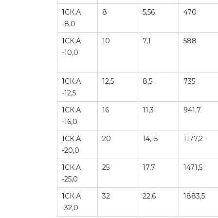
1СК.А
8
5,56
470
-8,0
1СК.А
10
7,1
588
-10,0
1СК.А
12,5
8,5
735
-12,5
1СК.А
16
11,3
941,7
-16,0
1СК.А
20
14,15
1177,2
-20,0
1СК.А
25
17,7
1471,5
-25,0
1СК.А
32
22,6
1883,5
-32,0