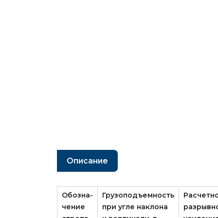
Описание
Обозна­
Грузоподъемность
Расчетн
чение
при угле наклона
разрывн